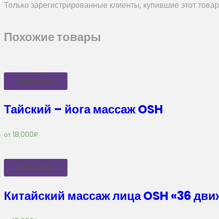
Только зарегистрированные клиенты, купившие этот товар,
Похожие товары
Выбрать ...
Тайский – йога массаж OSH
от
18,000
₽
Выбрать ...
Китайский массаж лица OSH «36 дв