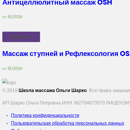
Антицеллюлитный массаж OSH
от
18,000
₽
Выбрать ...
Массаж ступней и Рефлексология O
от
18,000
₽
© 2019
Школа массажа Ольги Шарко
. Все права защищ
ИП Шарко Ольга Петровна ИНН 362704673570 ЛИЦЕНЗИЯ
Политика конфиденциальности
Пользовательская обработка персональных данных