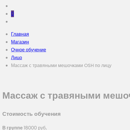
0
Главная
Магазин
Очное обучение
Лицо
Массаж с травяными мешочками OSH по лицу
Массаж с травяными мешо
Стоимость обучения
В группе
18000 руб
.