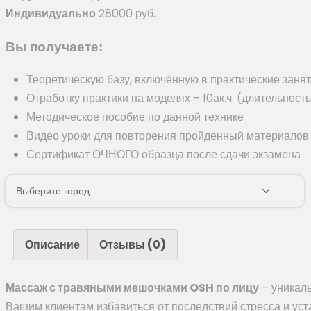
Индивидуально
28000 руб
.
Вы получаете:
Теоретическую базу, включённую в практические заняти
Отработку практики на моделях – 10ак.ч. (длительнос
Методическое пособие по данной технике
Видео уроки для повторения пройденный материалов
Сертификат ОЧНОГО образца после сдачи экзамена
Выберите город
Описание
Отзывы (0)
Массаж с травяными мешочками OSH по лицу
– уникал
Вашим клиентам избавиться от последствий стресса и уст