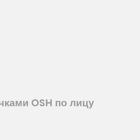
чками OSH по лицу