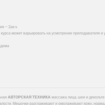
я – 2ак.ч.
ть курса может варьировать на усмотрение преподавателя и
 дома
ьная
АВТОРСКАЯ ТЕХНИКА
массажа лица, шеи и декольт
алости. Мешочки разглаживают и омолаживают кожу, нормал