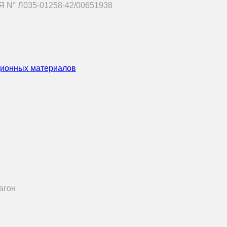
 N° Л035-01258-42/00651938
ционных материалов
агон