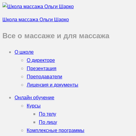
Школа массажа Ольги Шарко
Все о массаже и для массажа
О школе
О директоре
Презентация
Преподаватели
Лицензия и документы
Онлайн обучение
Курсы
По телу
По лицу
Комплексные программы