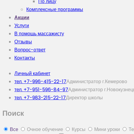
По лицу
Комплексные программы
Акции
Услуги
В помощь массажисту
Отзывы
Вопрос-ответ
Контакты
Личный кабинет
тел. +7-996-415-22-17
Администратор г.Кемерово
тел. +7-951-596-84-97
Администратор г.Новокузнец
тел. +7-983-215-22-17
Директор школы
Поиск
Все
Очное обучение
Курсы
Мини уроки
Те