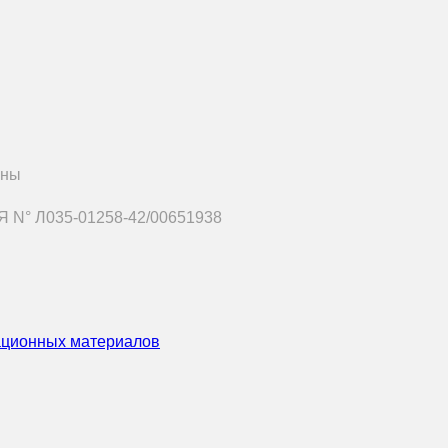
ены
 N° Л035-01258-42/00651938
ационных материалов