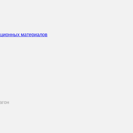
ационных материалов
агон