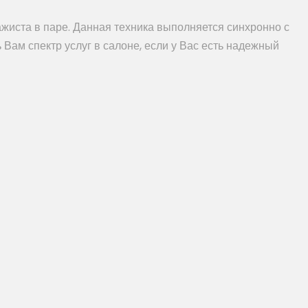
жиста в паре. Данная техника выполняется синхронно с
Вам спектр услуг в салоне, если у Вас есть надежный